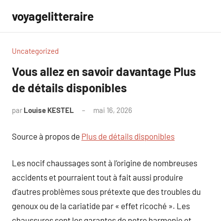
Aller
voyagelitteraire
au
contenu
Uncategorized
Vous allez en savoir davantage Plus
de détails disponibles
par
Louise KESTEL
mai 16, 2026
Aucun
commentaire
Source à propos de
Plus de détails disponibles
Les nocif chaussages sont à l’origine de nombreuses
accidents et pourraient tout à fait aussi produire
d’autres problèmes sous prétexte que des troubles du
genoux ou de la cariatide par « effet ricoché ». Les
chaussures sont les garantes de notre harmonie et