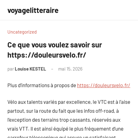
Aller
voyagelitteraire
au
contenu
Uncategorized
Ce que vous voulez savoir sur
https://douleursvelo.fr/
par
Louise KESTEL
mai 15, 2026
Aucun
commentaire
Plus d’informations à propos de
https://douleursvelo.fr/
Vélo aux talents variés par excellence, le VTC est à l’aise
partout, sur la route du fait que les infos off-road, à
l’exception des terrains trop cassants, réservés aux
vrais VTT. Il est ainsi équipé le plus fréquement d’une
carrefour télescopique qui assure un satisfaisant