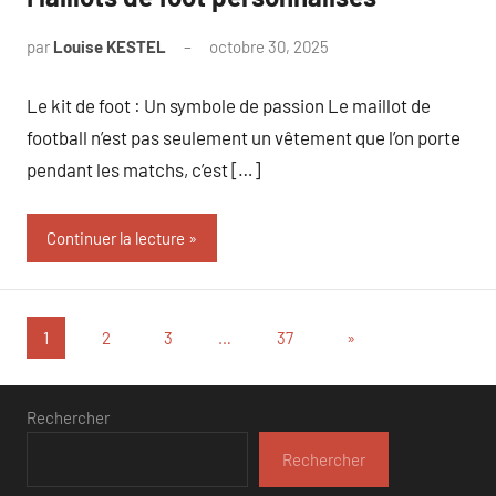
par
Louise KESTEL
octobre 30, 2025
Aucun
commentaire
Le kit de foot : Un symbole de passion Le maillot de
football n’est pas seulement un vêtement que l’on porte
pendant les matchs, c’est […]
Continuer la lecture
Pagination
Articles
1
2
3
…
37
»
suivants
des
publications
Rechercher
Rechercher