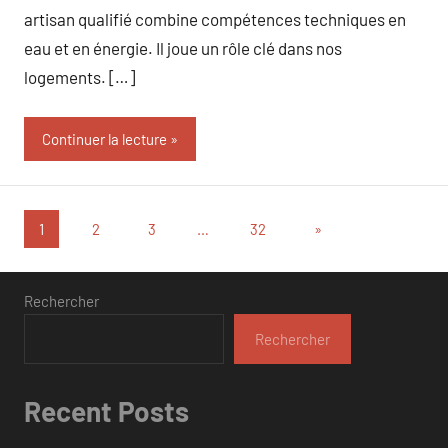
artisan qualifié combine compétences techniques en
eau et en énergie. Il joue un rôle clé dans nos
logements. […]
Continuer la lecture
Pagination
Articles
1
2
3
…
32
»
suivants
des
publications
Rechercher
Rechercher
Recent Posts