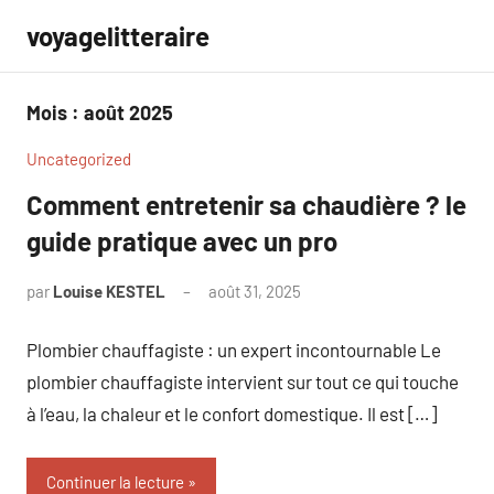
Aller
voyagelitteraire
au
contenu
Mois :
août 2025
Uncategorized
Comment entretenir sa chaudière ? le
guide pratique avec un pro
par
Louise KESTEL
août 31, 2025
Aucun
commentaire
Plombier chauffagiste : un expert incontournable Le
plombier chauffagiste intervient sur tout ce qui touche
à l’eau, la chaleur et le confort domestique. Il est […]
Continuer la lecture