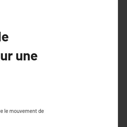
le
our une
dre le mouvement de