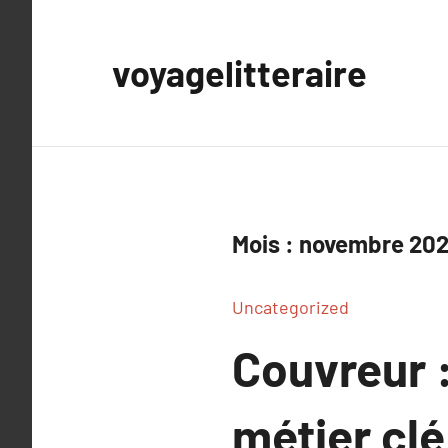
Aller
au
voyagelitteraire
contenu
Mois :
novembre 20
Uncategorized
Couvreur :
métier cl