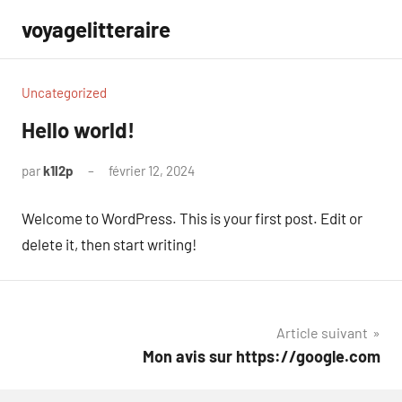
Aller
voyagelitteraire
au
contenu
Uncategorized
Hello world!
par
k1l2p
février 12, 2024
1
commentaire
Welcome to WordPress. This is your first post. Edit or
delete it, then start writing!
Navigation
Article suivant
Mon avis sur https://google.com
de