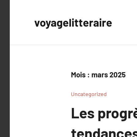
Aller
au
voyagelitteraire
contenu
Mois :
mars 2025
Uncategorized
Les progrè
tendances 