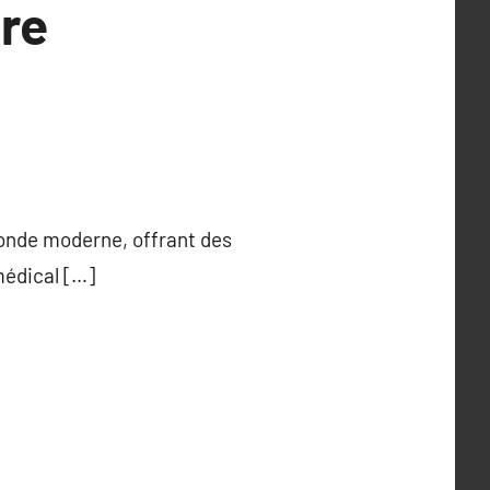
ère
 monde moderne, offrant des
médical […]