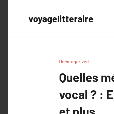
Aller
au
voyagelitteraire
contenu
Uncategorized
Quelles m
vocal ? : 
et plus.