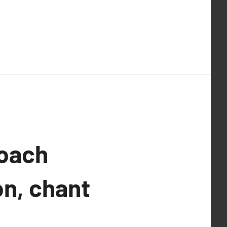
coach
on, chant