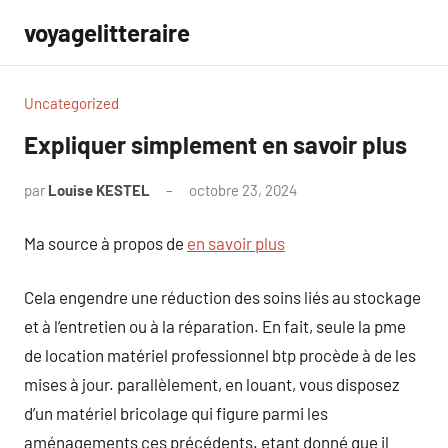
Aller
voyagelitteraire
au
contenu
Uncategorized
Expliquer simplement en savoir plus
par
Louise KESTEL
octobre 23, 2024
Aucun
commentaire
Ma source à propos de
en savoir plus
Cela engendre une réduction des soins liés au stockage
et à l’entretien ou à la réparation. En fait, seule la pme
de location matériel professionnel btp procède à de les
mises à jour. parallèlement, en louant, vous disposez
d’un matériel bricolage qui figure parmi les
aménagements ces précédents. etant donné que il