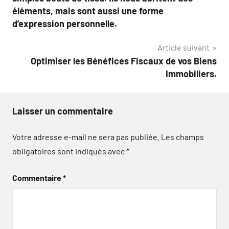
l’article
éléments, mais sont aussi une forme
d’expression personnelle.
Article suivant
Optimiser les Bénéfices Fiscaux de vos Biens
Immobiliers.
Laisser un commentaire
Votre adresse e-mail ne sera pas publiée.
Les champs
obligatoires sont indiqués avec
*
Commentaire
*