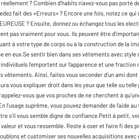
 réellement ? Combien d’habits n’avez-vous pas porté d
dez fait des «Erreurs» ? Encore une fois, notez ce qui 
EUREUSE ? Ensuite, donnez ou échangez tous les elec
ent pas vraiment pour vous. Ils peuvent être d’important
ant à votre type de corps ou à la construction de la i
e en eux.Se sentir bien dans ses vêtements avec style n
individuels l’emportent sur l’apparence et une fraction 
 vêtements. Ainsi, faites vous seconder d’un ami dont 
aura vous expliquer droit dans les yeux que telle ou telle
 rappelez-vous que vos proches de ne cherchent à qu’une
En l’usage suprême, vous pouvez demander de l’aide au
tre s’il vous semble digne de confiance.Petit à petit, v
valeur et vous ressemble. Reste à oser et faire fi des p
oublons et customiser ses nouvelles acquisitions avec