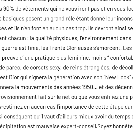
es 90% de vêtements qui ne vous iront pas et en vous foc
 basiques posent un grand rôle étant donné leur incons
ces et ils n’en font en aucun cas trop. Ils devront ainsi s
t chacun : la qualité physiques, l’environnement dans 
guerre est finie, les Trente Glorieuses s’amorcent. L
 preuve d’ une pratique plus féminine, moins ” confortabl
 de paréo, de corsets sexy, de reins étranglées, de décol
est Dior qui signera la génération avec son “New Look” 
ionnera la mouvements des années 1950… et des décenni
visionnement fait sur le net ou que vous enfiliez une pi
s-estimez en aucun cas l’importance de cette étape dans
i conséquent qu’il vaut d’ailleurs mieux avoir du temps
précipitation est mauvaise expert-conseil.Soyez honnêt