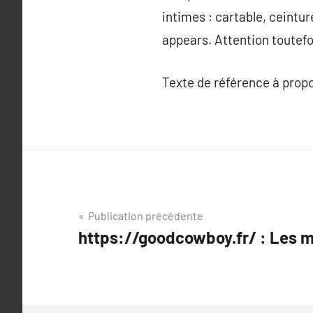
intimes : cartable, ceintu
appears. Attention toutefoi
Texte de référence à prop
Navigation
Publication précédente
https://goodcowboy.fr/ : Les m
de
l’article