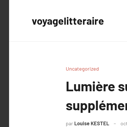
Aller
au
voyagelitteraire
contenu
Uncategorized
Lumière s
supplémen
par
Louise KESTEL
oc