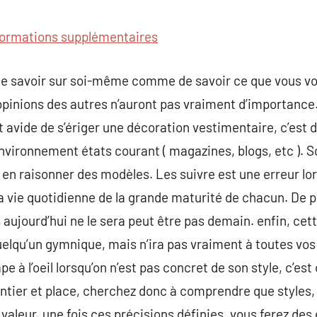
commentaire
formations supplémentaires
de savoir sur soi-même comme de savoir ce que vous vou
opinions des autres n’auront pas vraiment d’importance.
 est avide de s’ériger une décoration vestimentaire, c’est 
nvironnement états courant ( magazines, blogs, etc ). So
r en raisonner des modèles. Les suivre est une erreur lo
la vie quotidienne de la grande maturité de chacun. De p
 aujourd’hui ne le sera peut être pas demain. enfin, cette
elqu’un gymnique, mais n’ira pas vraiment à toutes vos
ape à l’oeil lorsqu’on n’est pas concret de son style, c
ntier et place, cherchez donc à comprendre que styles, 
valeur. une fois ces précisions définies, vous ferez de