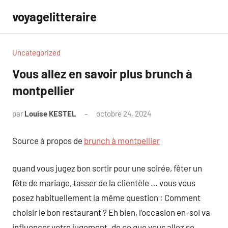
Aller
voyagelitteraire
au
contenu
Uncategorized
Vous allez en savoir plus brunch à
montpellier
par
Louise KESTEL
octobre 24, 2024
Aucun
commentaire
Source à propos de
brunch à montpellier
quand vous jugez bon sortir pour une soirée, fêter un
fête de mariage, tasser de la clientèle … vous vous
posez habituellement la même question : Comment
choisir le bon restaurant ? Eh bien, l’occasion en-soi va
influencer votre jugement. de ce que vous allez se