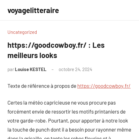
Aller
voyagelitteraire
au
contenu
Uncategorized
https://goodcowboy.fr/ : Les
meilleurs looks
par
Louise KESTEL
octobre 24, 2024
Aucun
commentaire
Texte de référence à propos de
https://goodcowboy.fr/
Certes la météo capricieuse ne vous procure pas
forcément envie de ressortir les motifs printaniers de
votre garde-robe. Pourtant, pour apporter à notre look
la touche de punch dont il a besoin pour rayonner même
dans la grisaille, on tente les robes fleuries et à