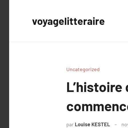
Aller
au
voyagelitteraire
contenu
Uncategorized
L’histoire
commenc
par
Louise KESTEL
no