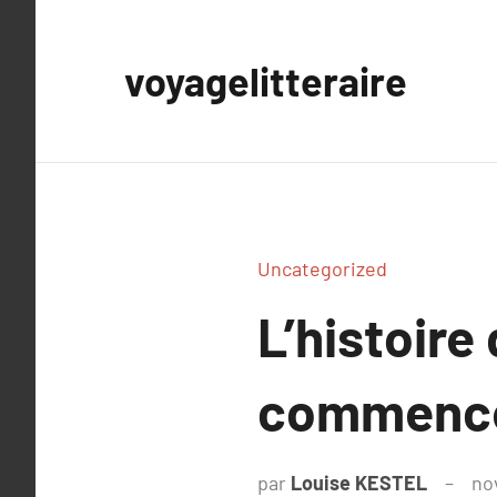
Aller
au
voyagelitteraire
contenu
Uncategorized
L’histoire
commenc
par
Louise KESTEL
no