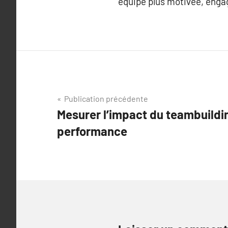
équipe plus motivée, enga
Navigation
Publication précédente
Mesurer l’impact du teambuildin
de
performance
l’article