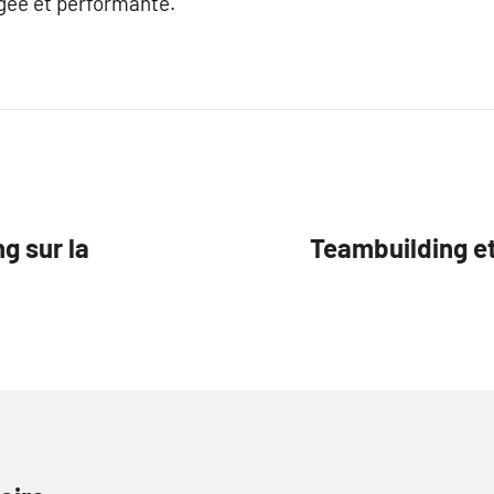
gée et performante.
g sur la
Teambuilding et