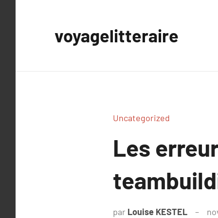
Aller
au
voyagelitteraire
contenu
Uncategorized
Les erreur
teambuild
par
Louise KESTEL
no