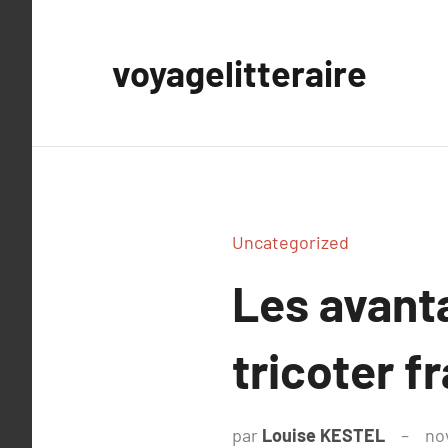
Aller
au
voyagelitteraire
contenu
Uncategorized
Les avanta
tricoter f
par
Louise KESTEL
no