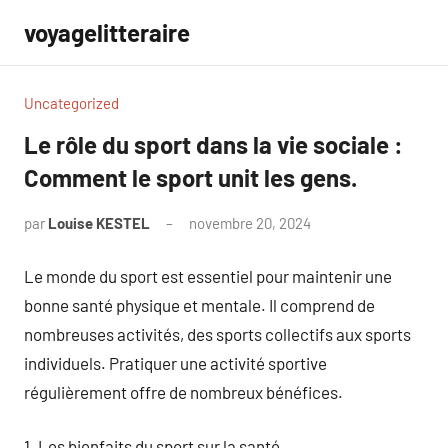
Aller
voyagelitteraire
au
contenu
Uncategorized
Le rôle du sport dans la vie sociale :
Comment le sport unit les gens.
par
Louise KESTEL
novembre 20, 2024
Aucun
commentaire
Le monde du sport est essentiel pour maintenir une
bonne santé physique et mentale. Il comprend de
nombreuses activités, des sports collectifs aux sports
individuels. Pratiquer une activité sportive
régulièrement offre de nombreux bénéfices.
1. Les bienfaits du sport sur la santé