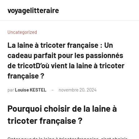
Aller
voyagelitteraire
au
contenu
Uncategorized
La laine à tricoter française : Un
cadeau parfait pour les passionnés
de tricotD’où vient la laine à tricoter
française ?
par
Louise KESTEL
novembre 20, 2024
Aucun
commentaire
Pourquoi choisir de la laine à
tricoter française ?
Opter pour de la laine à tricoter française, c’est choisir