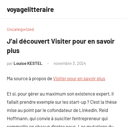
Aller
voyagelitteraire
au
contenu
Uncategorized
J’ai découvert Visiter pour en savoir
plus
par
Louise KESTEL
novembre 3, 2024
Aucun
commentaire
Ma source à propos de
Visiter pour en savoir plus
Et si, pour gérer au maximum son existence expert, il
fallait prendre exemple sur les start-up ? C’est la thèse
mise au point par le cofondateur de LinkedIn, Reid
Hoffmann, qui convie à susciter l’entrepreneur qui
sommeille en chacun d’entre nous. Les mutations du