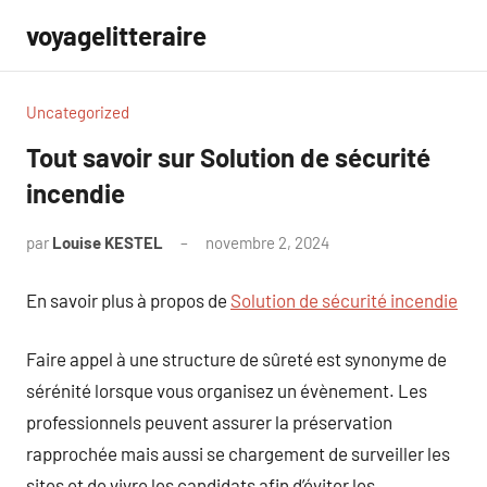
Aller
voyagelitteraire
au
contenu
Uncategorized
Tout savoir sur Solution de sécurité
incendie
par
Louise KESTEL
novembre 2, 2024
Aucun
commentaire
En savoir plus à propos de
Solution de sécurité incendie
Faire appel à une structure de sûreté est synonyme de
sérénité lorsque vous organisez un évènement. Les
professionnels peuvent assurer la préservation
rapprochée mais aussi se chargement de surveiller les
sites et de vivre les candidats afin d’éviter les