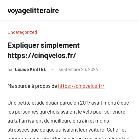
Aller
voyagelitteraire
au
contenu
Uncategorized
Expliquer simplement
https://cinqvelos.fr/
par
Louise KESTEL
septembre 26, 2024
Aucun
commentaire
Ma source à propos de
https://cinqvelos.fr/
Une petite étude douar parue en 2017 avait montré que
les personnes qui choisissaient le vélo pour se rendre
au taf arrivaient de meilleure entrain et moins
stressées que ce que utilisaient leur voiture. Cet effet
concrets aidait aussi les cyclistes à se sentir mieux tout