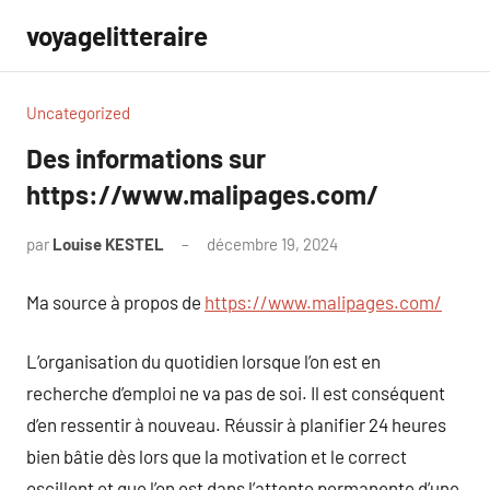
Aller
voyagelitteraire
au
contenu
Uncategorized
Des informations sur
https://www.malipages.com/
par
Louise KESTEL
décembre 19, 2024
Aucun
commentaire
Ma source à propos de
https://www.malipages.com/
L’organisation du quotidien lorsque l’on est en
recherche d’emploi ne va pas de soi. Il est conséquent
d’en ressentir à nouveau. Réussir à planifier 24 heures
bien bâtie dès lors que la motivation et le correct
oscillent et que l’on est dans l’attente permanente d’une