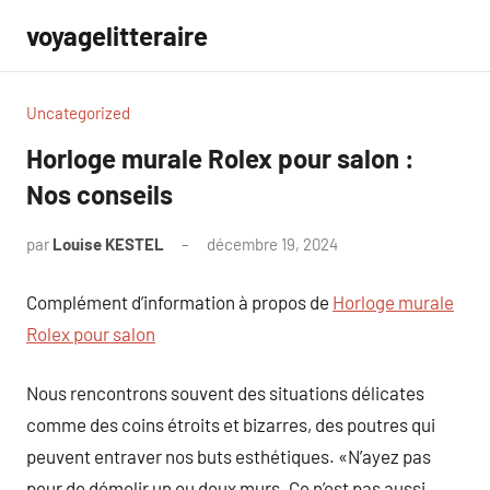
Aller
voyagelitteraire
au
contenu
Uncategorized
Horloge murale Rolex pour salon :
Nos conseils
par
Louise KESTEL
décembre 19, 2024
Aucun
commentaire
Complément d’information à propos de
Horloge murale
Rolex pour salon
Nous rencontrons souvent des situations délicates
comme des coins étroits et bizarres, des poutres qui
peuvent entraver nos buts esthétiques. «N’ayez pas
peur de démolir un ou deux murs. Ce n’est pas aussi