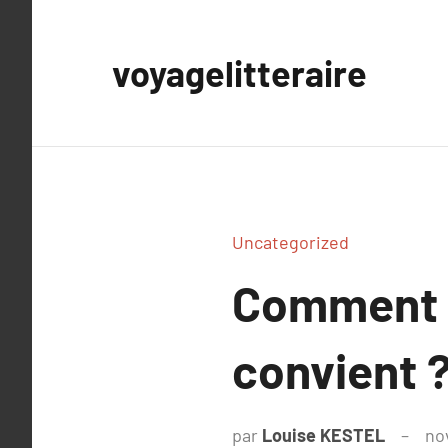
Aller
au
voyagelitteraire
contenu
Uncategorized
Comment c
convient ?
par
Louise KESTEL
no