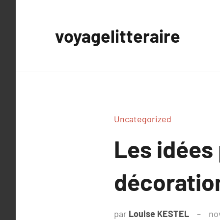
Aller
au
voyagelitteraire
contenu
Uncategorized
Les idées 
décoration
par
Louise KESTEL
no