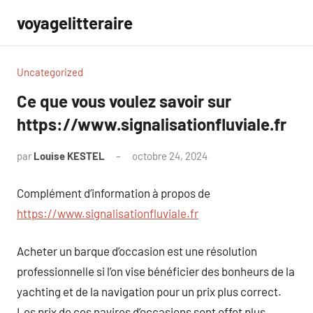
Aller
voyagelitteraire
au
contenu
Uncategorized
Ce que vous voulez savoir sur
https://www.signalisationfluviale.fr
par
Louise KESTEL
octobre 24, 2024
Aucun
commentaire
Complément d’information à propos de
https://www.signalisationfluviale.fr
Acheter un barque d’occasion est une résolution
professionnelle si l’on vise bénéficier des bonheurs de la
yachting et de la navigation pour un prix plus correct.
Les prix de ces navires d’occasions sont effet plus