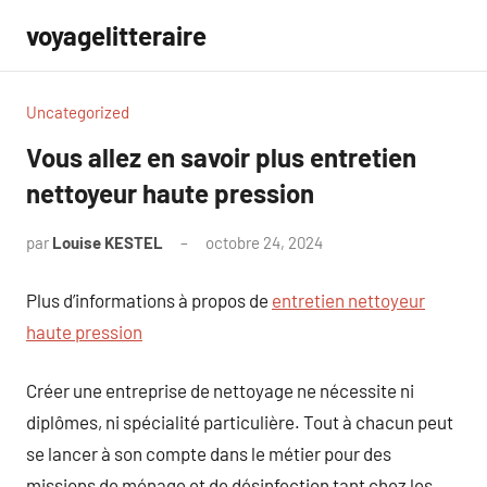
Aller
voyagelitteraire
au
contenu
Uncategorized
Vous allez en savoir plus entretien
nettoyeur haute pression
par
Louise KESTEL
octobre 24, 2024
Aucun
commentaire
Plus d’informations à propos de
entretien nettoyeur
haute pression
Créer une entreprise de nettoyage ne nécessite ni
diplômes, ni spécialité particulière. Tout à chacun peut
se lancer à son compte dans le métier pour des
missions de ménage et de désinfection tant chez les