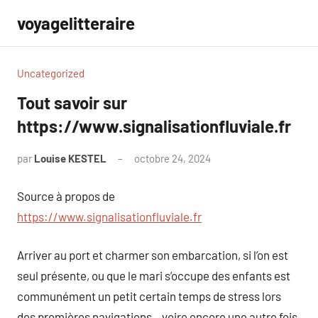
Aller
voyagelitteraire
au
contenu
Uncategorized
Tout savoir sur
https://www.signalisationfluviale.fr
par
Louise KESTEL
octobre 24, 2024
Aucun
commentaire
Source à propos de
https://www.signalisationfluviale.fr
Arriver au port et charmer son embarcation, si l’on est
seul présente, ou que le mari s’occupe des enfants est
communément un petit certain temps de stress lors
des premières navigations…voire encore une autre fois.