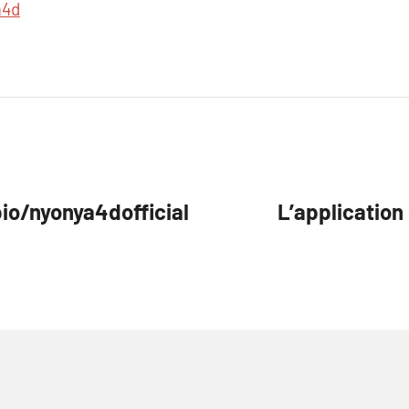
a4d
.bio/nyonya4dofficial
L’application 