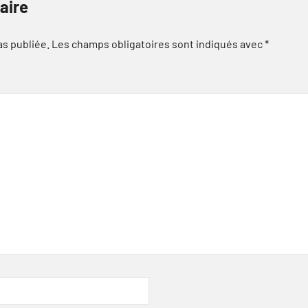
aire
as publiée.
Les champs obligatoires sont indiqués avec
*