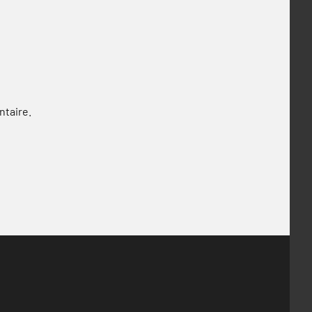
ntaire.