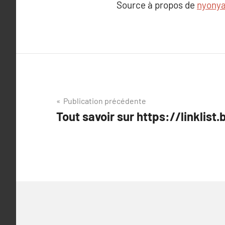
Source à propos de
nyony
Navigation
Publication précédente
Tout savoir sur https://linklist
de
l’article