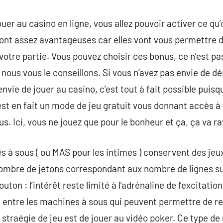
er au casino en ligne, vous allez pouvoir activer ce qu’o
sont assez avantageuses car elles vont vous permettr
tre partie. Vous pouvez choisir ces bonus, ce n’est pa
 nous vous le conseillons. Si vous n’avez pas envie de d
vie de jouer au casino, c’est tout à fait possible puisq
st en fait un mode de jeu gratuit vous donnant accès à 
us. Ici, vous ne jouez que pour le bonheur et ça, ça va r
 à sous ( ou MAS pour les intimes ) conservent des jeux 
nombre de jetons correspondant aux nombre de lignes su
outon : l’intérêt reste limité à l’adrénaline de l’excitati
n entre les machines à sous qui peuvent permettre de r
traégie de jeu est de jouer au vidéo poker. Ce type de