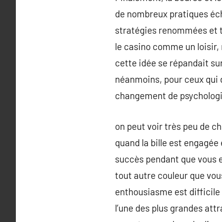
de nombreux pratiques écha
stratégies renommées et te
le casino comme un loisir
cette idée se répandait su
néanmoins, pour ceux qui dé
changement de psychologie
on peut voir très peu de ch
quand la bille est engagée 
succès pendant que vous e
tout autre couleur que vous
enthousiasme est difficile 
l’une des plus grandes attr