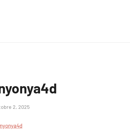
 nyonya4d
tobre 2, 2025
Aucun
commentaire
nyonya4d