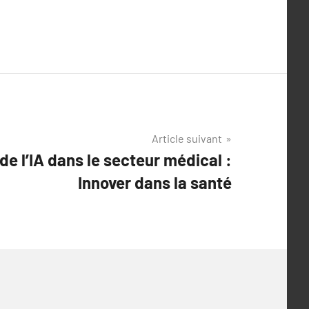
Article suivant
de l’IA dans le secteur médical :
Innover dans la santé