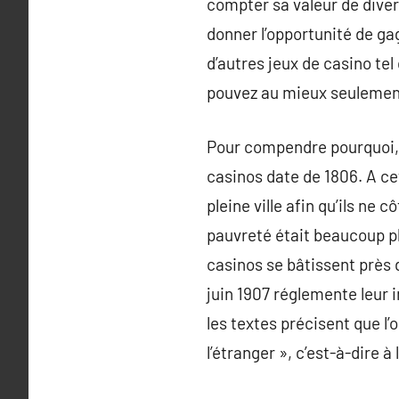
compter sa valeur de divert
donner l’opportunité de g
d’autres jeux de casino tel 
pouvez au mieux seulement
Pour compendre pourquoi, r
casinos date de 1806. A ce
pleine ville afin qu’ils ne
pauvreté était beaucoup plu
casinos se bâtissent près d
juin 1907 réglemente leur 
les textes précisent que l
l’étranger », c’est-à-dire 