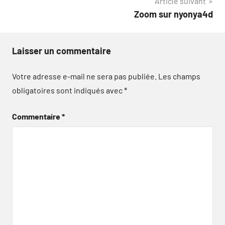
Article suivant
Zoom sur nyonya4d
Laisser un commentaire
Votre adresse e-mail ne sera pas publiée.
Les champs
obligatoires sont indiqués avec
*
Commentaire
*