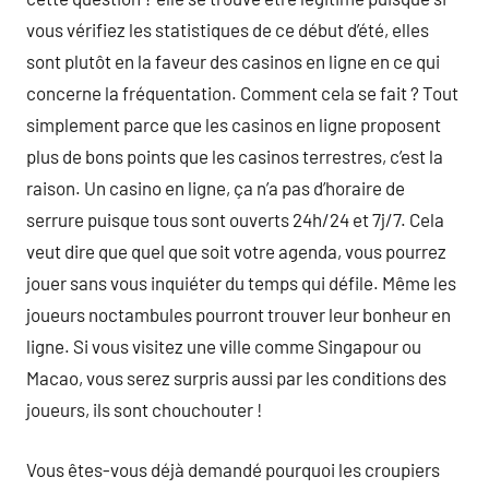
vous vérifiez les statistiques de ce début d’été, elles
sont plutôt en la faveur des casinos en ligne en ce qui
concerne la fréquentation. Comment cela se fait ? Tout
simplement parce que les casinos en ligne proposent
plus de bons points que les casinos terrestres, c’est la
raison. Un casino en ligne, ça n’a pas d’horaire de
serrure puisque tous sont ouverts 24h/24 et 7j/7. Cela
veut dire que quel que soit votre agenda, vous pourrez
jouer sans vous inquiéter du temps qui défile. Même les
joueurs noctambules pourront trouver leur bonheur en
ligne. Si vous visitez une ville comme Singapour ou
Macao, vous serez surpris aussi par les conditions des
joueurs, ils sont chouchouter !
Vous êtes-vous déjà demandé pourquoi les croupiers