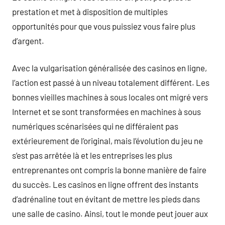
prestation et met à disposition de multiples
opportunités pour que vous puissiez vous faire plus
d’argent.
Avec la vulgarisation généralisée des casinos en ligne,
l’action est passé à un niveau totalement différent. Les
bonnes vieilles machines à sous locales ont migré vers
Internet et se sont transformées en machines à sous
numériques scénarisées qui ne différaient pas
extérieurement de l’original, mais l’évolution du jeu ne
s’est pas arrêtée là et les entreprises les plus
entreprenantes ont compris la bonne manière de faire
du succès. Les casinos en ligne offrent des instants
d’adrénaline tout en évitant de mettre les pieds dans
une salle de casino. Ainsi, tout le monde peut jouer aux