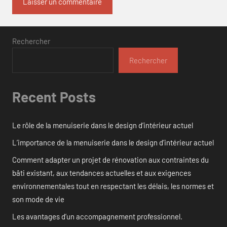
Rechercher
Rechercher
Recent Posts
Le rôle de la menuiserie dans le design d’intérieur actuel
L’importance de la menuiserie dans le design d’intérieur actuel
Comment adapter un projet de rénovation aux contraintes du
bâti existant, aux tendances actuelles et aux exigences
environnementales tout en respectant les délais, les normes et
son mode de vie
Les avantages d’un accompagnement professionnel.