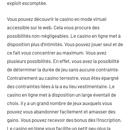
exploit escomptée.
Vous pouvez découvrir le casino en mode virtuel
accessible sur le web. Cela vous procure des
possibilités non-négligeables. Le casino en ligne met à
disposition plus d’intimités. Vous pouvez jouer seul et de
ce fait vous concentrer au maximum. Vous avez
plusieurs possibilités. En effet, vous avez la possibilité
de déterminer la durée de jeu sans aucune contrainte.
Contrairement au casino terrestre, vous êtes épargné
des contraintes liées à la a eu lieu vestimentaire. Le
casino en ligne met à disposition un large éventail de
choix. il y a un grand nombre de jeux auxquels vous
pouvez vous abandonner facilement et amasser des
gains. Vous pouvez recevoir des bonus dès l’inscription.
Le casino en ligne vous facilite un petit peu plus la