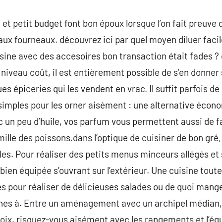
t petit budget font bon époux lorsque l’on fait preuve 
s aux fourneaux. découvrez ici par quel moyen diluer fac
uisine avec des accesoires bon transaction était fades ?
niveau coût, il est entièrement possible de s’en donner 
es épiceries qui les vendent en vrac. Il suffit parfois 
 simples pour les orner aisément : une alternative éco
 un peu d’huile, vos parfum vous permettent aussi de f
mille des poissons.dans l’optique de cuisiner de bon g
es. Pour réaliser des petits menus minceurs allégés et
bien équipée s’ouvrant sur l’extérieur. Une cuisine tout
es pour réaliser de délicieuses salades ou de quoi mange
hes à. Entre un aménagement avec un archipel médian, 
oix. risquez-vous aisément avec les rangements et l’éq