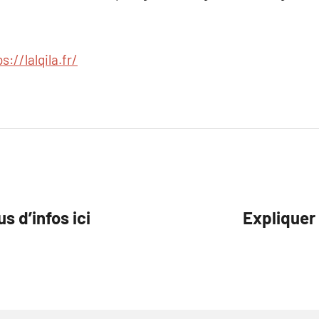
s://lalqila.fr/
s d’infos ici
Expliquer