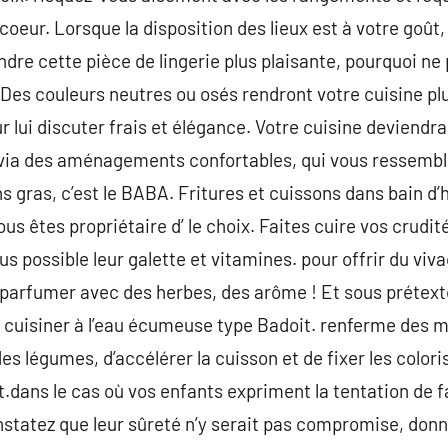
coeur. Lorsque la disposition des lieux est à votre goût, 
ndre cette pièce de lingerie plus plaisante, pourquoi ne 
 Des couleurs neutres ou osés rendront votre cuisine pl
lui discuter frais et élégance. Votre cuisine deviendra 
 via des aménagements confortables, qui vous ressemble
ns gras, c’est le BABA. Fritures et cuissons dans bain d’
ous êtes propriétaire d’ le choix. Faites cuire vos crudit
lus possible leur galette et vitamines. pour offrir du viva
es parfumer avec des herbes, des arôme ! Et sous préte
z cuisiner à l’eau écumeuse type Badoit. renferme des m
des légumes, d’accélérer la cuisson et de fixer les colori
.dans le cas où vos enfants expriment la tentation de fa
onstatez que leur sûreté n’y serait pas compromise, don