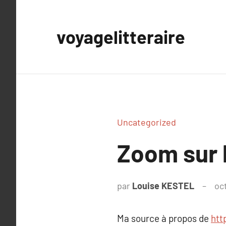
Aller
au
voyagelitteraire
contenu
Uncategorized
Zoom sur h
par
Louise KESTEL
oc
Ma source à propos de
http