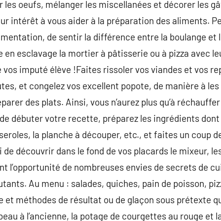
er les oeufs, mélanger les miscellanées et décorer les g
eur intérêt à vous aider à la préparation des aliments. P
limentation, de sentir la différence entre la boulange et
re en esclavage la mortier à pâtisserie ou à pizza avec l
e vos imputé élève !Faites rissoler vos viandes et vos r
es, et congelez vos excellent popote, de manière à les 
parer des plats. Ainsi, vous n’aurez plus qu’à réchauffer
 débuter votre recette, préparez les ingrédients dont 
eroles, la planche à découper, etc., et faites un coup d
i de découvrir dans le fond de vos placards le mixeur, le
t l’opportunité de nombreuses envies de secrets de cuis
utants. Au menu : salades, quiches, pain de poisson, piz
 et méthodes de résultat ou de glaçon sous prétexte qu
eau à l’ancienne, la potage de courgettes au rouge et la 