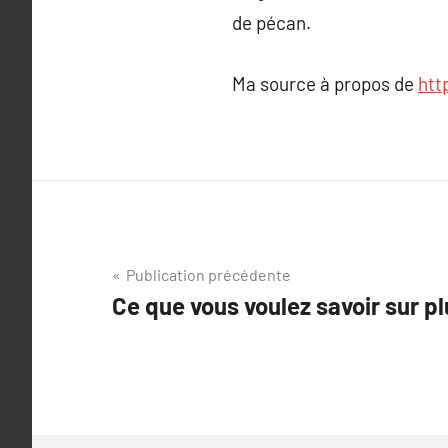
de pécan.
Ma source à propos de
http
Navigation
Publication précédente
Ce que vous voulez savoir sur plu
de
l’article