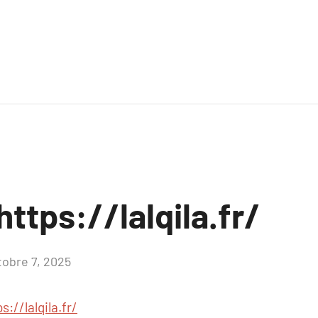
ttps://lalqila.fr/
tobre 7, 2025
Aucun
commentaire
s://lalqila.fr/