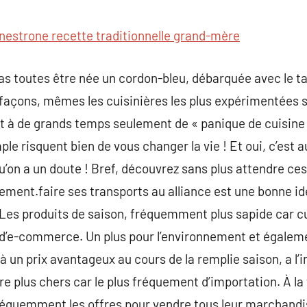
commentaire
nestrone recette traditionnelle grand-mère
 toutes être née un cordon-bleu, débarquée avec le tal
façons, mêmes les cuisinières les plus expérimentées s
t à de grands temps seulement de « panique de cuisine 
le risquent bien de vous changer la vie ! Et oui, c’est au
 qu’on a un doute ! Bref, découvrez sans plus attendre c
lement.faire ses transports au alliance est une bonne idé
. Les produits de saison, fréquemment plus sapide car cu
es d’e-commerce. Un plus pour l’environnement et égaleme
 un prix avantageux au cours de la remplie saison, a l’i
itre plus chers car le plus fréquement d’importation. À la
réquemment les offres pour vendre tous leur marchandi