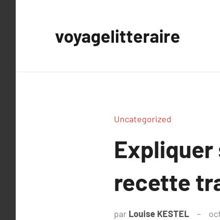
Aller
au
voyagelitteraire
contenu
Uncategorized
Expliquer
recette t
par
Louise KESTEL
oc