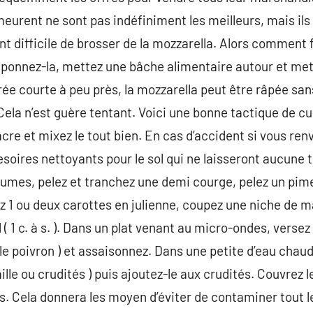
meurent ne sont pas indéfiniment les meilleurs, mais il
t difficile de brosser de la mozzarella. Alors comment f
mponnez-la, mettez une bâche alimentaire autour et met
rée courte à peu près, la mozzarella peut être râpée s
la n’est guère tentant. Voici une bonne tactique de cuis
re et mixez le tout bien. En cas d’accident si vous renver
esoires nettoyants pour le sol qui ne laisseront aucun
umes, pelez et tranchez une demi courge, pelez un pimen
ez 1 ou deux carottes en julienne, coupez une niche de
( 1 c. à s. ). Dans un plat venant au micro-ondes, versez 2 
le poivron ) et assaisonnez. Dans une petite d’eau chaude
lle ou crudités ) puis ajoutez-le aux crudités. Couvrez l
s. Cela donnera les moyen d’éviter de contaminer tout le