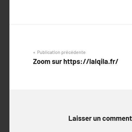
Navigation
Publication précédente
Zoom sur https://lalqila.fr/
de
l’article
Laisser un comment