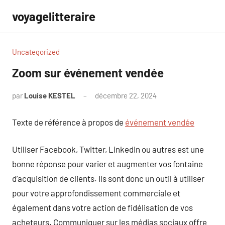
Aller
voyagelitteraire
au
contenu
Uncategorized
Zoom sur événement vendée
par
Louise KESTEL
décembre 22, 2024
Aucun
commentaire
Texte de référence à propos de
événement vendée
Utiliser Facebook, Twitter, LinkedIn ou autres est une
bonne réponse pour varier et augmenter vos fontaine
d’acquisition de clients. Ils sont donc un outil à utiliser
pour votre approfondissement commerciale et
également dans votre action de fidélisation de vos
acheteurs. Communiquer sur les médias sociaux offre