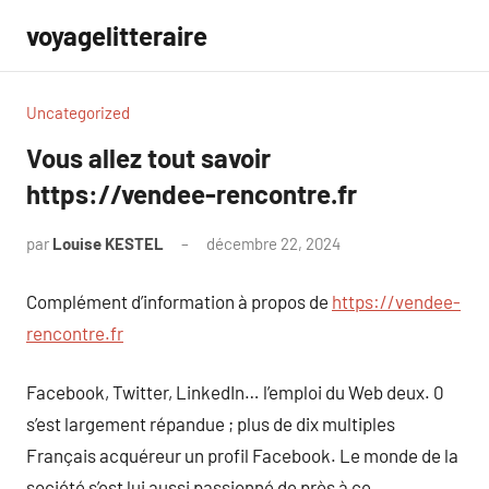
Aller
voyagelitteraire
au
contenu
Uncategorized
Vous allez tout savoir
https://vendee-rencontre.fr
par
Louise KESTEL
décembre 22, 2024
Aucun
commentaire
Complément d’information à propos de
https://vendee-
rencontre.fr
Facebook, Twitter, LinkedIn… l’emploi du Web deux. 0
s’est largement répandue ; plus de dix multiples
Français acquéreur un profil Facebook. Le monde de la
société s’est lui aussi passionné de près à ce