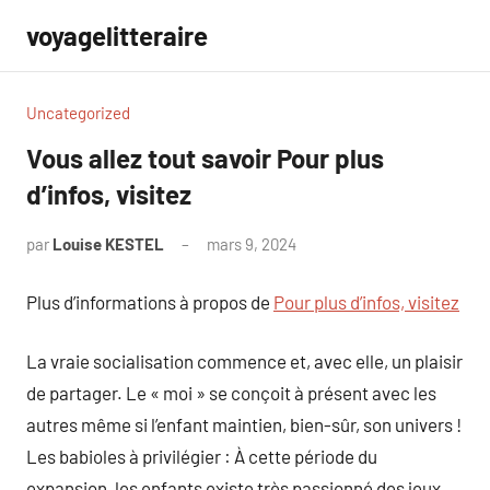
Aller
voyagelitteraire
au
contenu
Uncategorized
Vous allez tout savoir Pour plus
d’infos, visitez
par
Louise KESTEL
mars 9, 2024
Aucun
commentaire
Plus d’informations à propos de
Pour plus d’infos, visitez
La vraie socialisation commence et, avec elle, un plaisir
de partager. Le « moi » se conçoit à présent avec les
autres même si l’enfant maintien, bien-sûr, son univers !
Les babioles à privilégier : À cette période du
expansion, les enfants existe très passionné des jeux