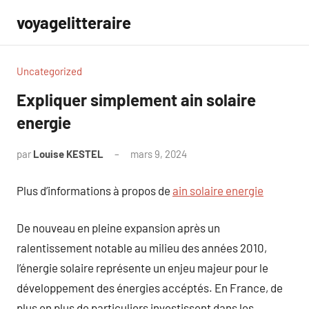
Aller
voyagelitteraire
au
contenu
Uncategorized
Expliquer simplement ain solaire
energie
par
Louise KESTEL
mars 9, 2024
Aucun
commentaire
Plus d’informations à propos de
ain solaire energie
De nouveau en pleine expansion après un
ralentissement notable au milieu des années 2010,
l’énergie solaire représente un enjeu majeur pour le
développement des énergies accéptés. En France, de
plus en plus de particuliers investissent dans les