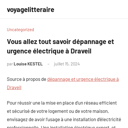
Aller
voyagelitteraire
au
contenu
Uncategorized
Vous allez tout savoir dépannage et
urgence électrique à Draveil
par
Louise KESTEL
juillet 15, 2024
Aucun
commentaire
Source à propos de
dépannage et urgence électrique à
Draveil
Pour réussir une la mise en place d’un réseau efficient
et sécurisé de votre logement ou de votre maison,
envisagez de avoir l’usage à une installation d’électricité
professionnelle. Une installation électrique expert, et