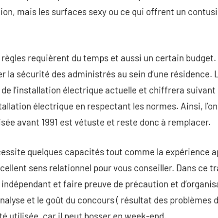
tion, mais les surfaces sexy ou ce qui offrent un contus
règles requièrent du temps et aussi un certain budget.
r la sécurité des administrés au sein d’une résidence. 
 de l’installation électrique actuelle et chiffrera suivant
tallation électrique en respectant les normes. Ainsi, l’o
lisée avant 1991 est vétuste et reste donc à remplacer.
écessite quelques capacités tout comme la expérience 
ellent sens relationnel pour vous conseiller. Dans ce trav
re indépendant et faire preuve de précaution et d’organisa
analyse et le goût du concours ( résultat des problèmes de
ité utilisée, car il peut bosser en week-end.