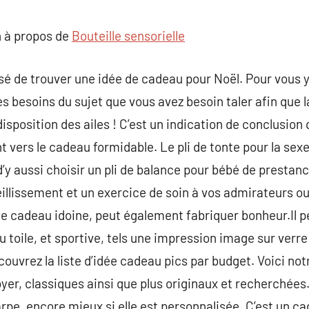
commentaire
 à propos de
Bouteille sensorielle
sé de trouver une idée de cadeau pour Noël. Pour vous y
 besoins du sujet que vous avez besoin taler afin que l
isposition des ailes ! C’est un indication de conclusion
t vers le cadeau formidable. Le pli de tonte pour la sexe
d’y aussi choisir un pli de balance pour bébé de prestan
eillissement et un exercice de soin à vos admirateurs ou 
 cadeau idoine, peut également fabriquer bonheur.Il pe
u toile, et sportive, tels une impression image sur ver
uvrez la liste d’idée cadeau pics par budget. Voici not
r, classiques ainsi que plus originaux et recherchées.Le
rpe, encore mieux si elle est personnalisée. C’est un ca