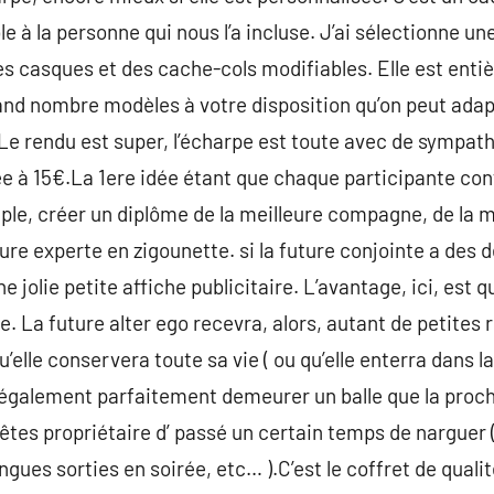
le à la personne qui nous l’a incluse. J’ai sélectionne un
i des casques et des cache-cols modifiables. Elle est ent
 grand nombre modèles à votre disposition qu’on peut adap
 Le rendu est super, l’écharpe est toute avec de sympath
sée à 15€.La 1ere idée étant que chaque participante co
le, créer un diplôme de la meilleure compagne, de la m
ure experte en zigounette. si la future conjointe a des d
une jolie petite affiche publicitaire. L’avantage, ici, est
e. La future alter ego recevra, alors, autant de petites
’elle conservera toute sa vie ( ou qu’elle enterra dans la
 également parfaitement demeurer un balle que la pro
êtes propriétaire d’ passé un certain temps de narguer 
ngues sorties en soirée, etc… ).C’est le coffret de qualit