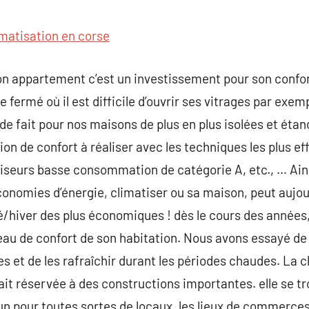
commentaire
imatisation en corse
n appartement c’est un investissement pour son confort 
ie fermé où il est difficile d’ouvrir ses vitrages par exem
de fait pour nos maisons de plus en plus isolées et étan
ion de confort à réaliser avec les techniques les plus e
tiseurs basse consommation de catégorie A, etc., … Ain
conomies d’énergie, climatiser ou sa maison, peut aujou
é/hiver des plus économiques ! dès le cours des anné
veau de confort de son habitation. Nous avons essayé d
s et de les rafraîchir durant les périodes chaudes. La cl
ait réservée à des constructions importantes. elle se tr
 pour toutes sortes de locaux, les lieux de commerces,