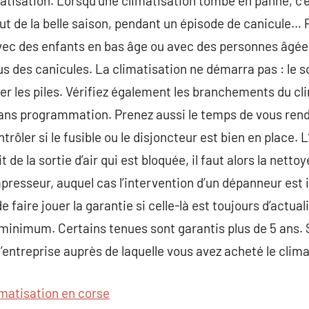
matisation. Lorsqu’une climatisation tombe en panne, c’e
ébut de la belle saison, pendant un épisode de canicule…
vec des enfants en bas âge ou avec des personnes âgée
us des canicules. La climatisation ne démarra pas : le so
er les piles. Vérifiez également les branchements du cl
ans programmation. Prenez aussi le temps de vous rend
rôler si le fusible ou le disjoncteur est bien en place. L’a
t de la sortie d’air qui est bloquée, il faut alors la netto
presseur, auquel cas l’intervention d’un dépanneur est 
 faire jouer la garantie si celle-là est toujours d’actual
 minimum. Certains tenues sont garantis plus de 5 ans. 
’entreprise auprès de laquelle vous avez acheté le clima
imatisation en corse