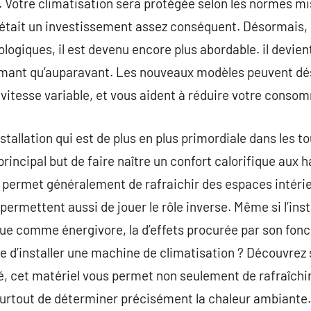
. Votre climatisation sera protégée selon les normes mi
 était un investissement assez conséquent. Désormais
logiques, il est devenu encore plus abordable. il devien
formant qu’auparavant. Les nouveaux modèles peuvent 
vitesse variable, et vous aident à réduire votre consom
stallation qui est de plus en plus primordiale dans les t
principal but de faire naître un confort calorifique aux 
n permet généralement de rafraichir des espaces intérie
ermettent aussi de jouer le rôle inverse. Même si l’insta
çue comme énergivore, la d’effets procurée par son fon
elle d’installer une machine de climatisation ? Découvre
allé, cet matériel vous permet non seulement de rafraîch
rtout de déterminer précisément la chaleur ambiante. I