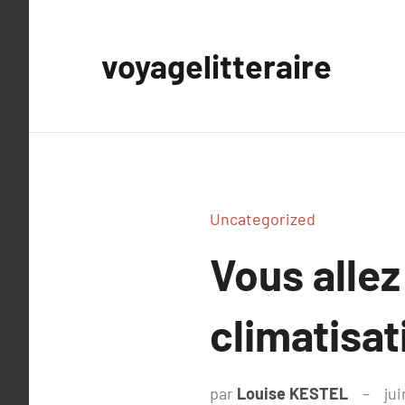
Aller
au
voyagelitteraire
contenu
Uncategorized
Vous allez
climatisat
par
Louise KESTEL
ju