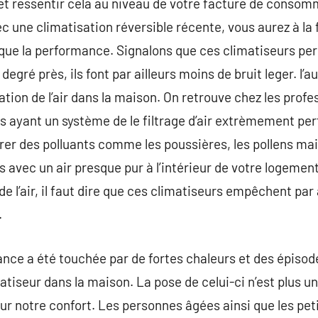
fet ressentir cela au niveau de votre facture de consom
 une climatisation réversible récente, vous aurez à la f
 que la performance. Signalons que ces climatiseurs pe
egré près, ils font par ailleurs moins de bruit leger. l’a
cation de l’air dans la maison. On retrouve chez les profe
ls ayant un système de le filtrage d’air extrèmement pe
iltrer des polluants comme les poussières, les pollens ma
s avec un air presque pur à l’intérieur de votre logemen
e l’air, il faut dire que ces climatiseurs empêchent par 
.
nce a été touchée par de fortes chaleurs et des épisod
imatiseur dans la maison. La pose de celui-ci n’est plus 
r notre confort. Les personnes âgées ainsi que les pet