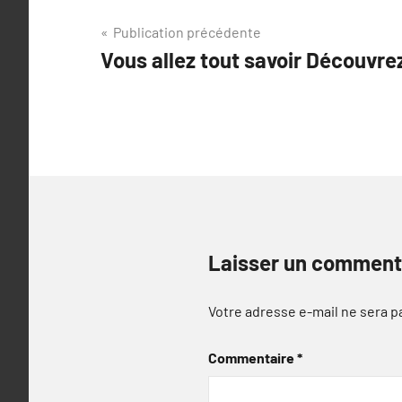
Navigation
Publication précédente
Vous allez tout savoir Découvre
de
l’article
Laisser un comment
Votre adresse e-mail ne sera p
Commentaire
*