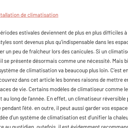
commentaire
stallation de climatisation
riodes estivales deviennent de plus en plus difficiles à
styles sont devenus plus qu’indispensable dans les espaces
r un peu de fraîcheur lors des canicules. Si un climati
il se présente désormais comme une nécessité. Mais bi
système de climatisation va beaucoup plus loin. C’est en
couvrez dans cet article les bonnes raisons de mettre en
aces de vie. Certains modèles de climatiseur comme le 
 au long de l’année. En effet, un climatiseur réversible
e pendant l’été. en outre, il peut aussi garder vos espa
idée d’un système de climatisation est d’unifier la chale
tre au quotidien. outefois, il est évidemment recomman