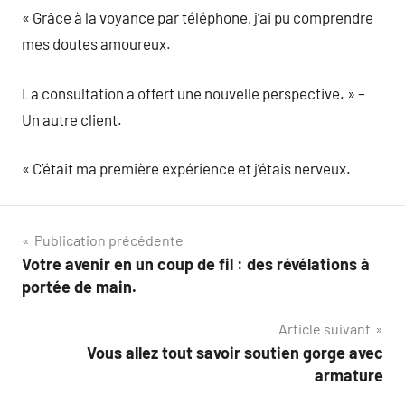
« Grâce à la voyance par téléphone, j’ai pu comprendre
mes doutes amoureux.
La consultation a offert une nouvelle perspective. » –
Un autre client.
« C’était ma première expérience et j’étais nerveux.
Navigation
Publication précédente
Votre avenir en un coup de fil : des révélations à
de
portée de main.
l’article
Article suivant
Vous allez tout savoir soutien gorge avec
armature