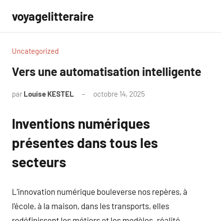
Aller
voyagelitteraire
au
contenu
Uncategorized
Vers une automatisation intelligente
par
Louise KESTEL
octobre 14, 2025
Aucun
commentaire
Inventions numériques
présentes dans tous les
secteurs
L’innovation numérique bouleverse nos repères, à
l’école, à la maison, dans les transports, elles
redéfinissent les métiers et les modèles. réalité