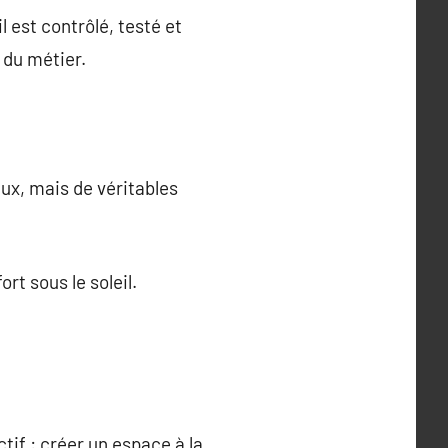
l est contrôlé, testé et
n du métier.
aux, mais de véritables
rt sous le soleil.
if : créer un espace à la