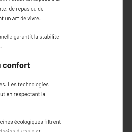
nte, de repas ou de
t un art de vivre.
elle garantit la stabilité
.
u confort
les. Les technologies
ut en respectant la
cines écologiques filtrent
 design durable et