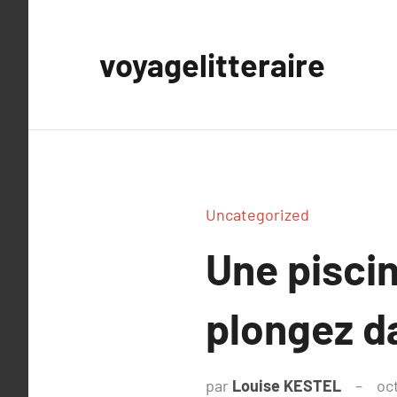
Aller
au
voyagelitteraire
contenu
Uncategorized
Une piscin
plongez da
par
Louise KESTEL
oc