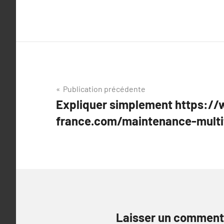
Navigation
Publication précédente
Expliquer simplement https:/
de
france.com/maintenance-multi
l’article
Laisser un comment