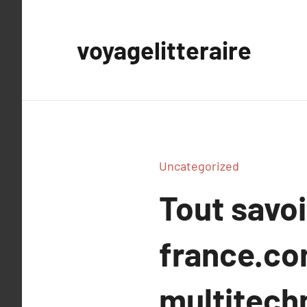
Aller
au
voyagelitteraire
contenu
Uncategorized
Tout savo
france.c
multitech