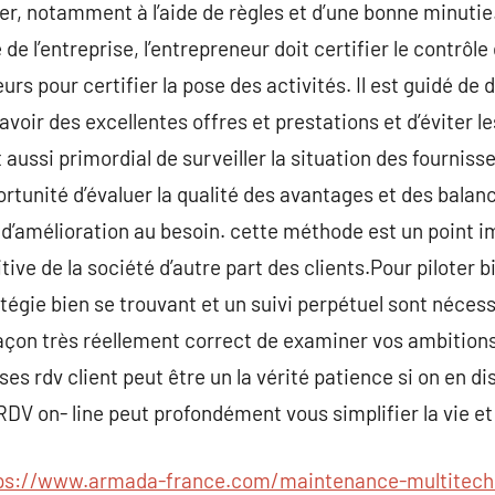
gérer, notamment à l’aide de règles et d’une bonne min
ie de l’entreprise, l’entrepreneur doit certifier le contrôl
rs pour certifier la pose des activités. Il est guidé de d
oir des excellentes offres et prestations et d’éviter le
 aussi primordial de surveiller la situation des fourniss
portunité d’évaluer la qualité des avantages et des bala
d’amélioration au besoin. cette méthode est un point im
tive de la société d’autre part des clients.Pour piloter 
tégie bien se trouvant et un suivi perpétuel sont néces
açon très réellement correct de examiner vos ambitions 
ses rdv client peut être un la vérité patience si on en d
e RDV on- line peut profondément vous simplifier la vie e
ps://www.armada-france.com/maintenance-multitech