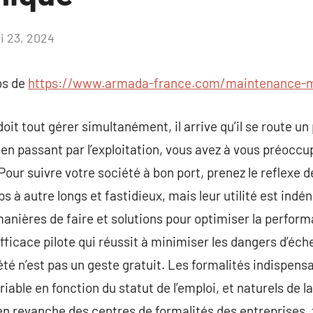
i 23, 2024
Aucun
commentaire
os de
https://www.armada-france.com/maintenance-m
oit tout gérer simultanément, il arrive qu’il se route u
, en passant par l’exploitation, vous avez à vous préoccu
? Pour suivre votre société à bon port, prenez le reflexe
ps à autre longs et fastidieux, mais leur utilité est indé
 manières de faire et solutions pour optimiser la perfor
 efficace pilote qui réussit à minimiser les dangers d’é
té n’est pas un geste gratuit. Les formalités indispensa
riable en fonction du statut de l’emploi, et naturels de 
en revanche des centres de formalités des entreprises, t