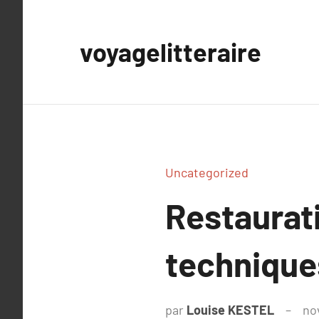
Aller
au
voyagelitteraire
contenu
Uncategorized
Restaurati
technique
par
Louise KESTEL
no