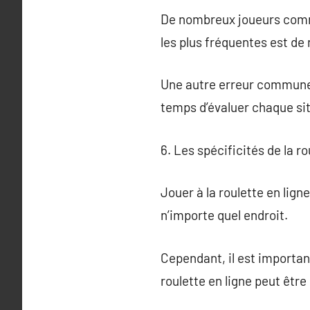
De nombreux joueurs comme
les plus fréquentes est de
Une autre erreur commune e
temps d’évaluer chaque sit
6. Les spécificités de la ro
Jouer à la roulette en lig
n’importe quel endroit.
Cependant, il est importan
roulette en ligne peut êtr