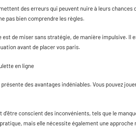
ttent des erreurs qui peuvent nuire à leurs chances d
 ne pas bien comprendre les règles.
st de miser sans stratégie, de manière impulsive. Il es
uation avant de placer vos paris.
ulette en ligne
ne présente des avantages indéniables. Vous pouvez jou
t d’être conscient des inconvénients, tels que le manque
e pratique, mais elle nécessite également une approche