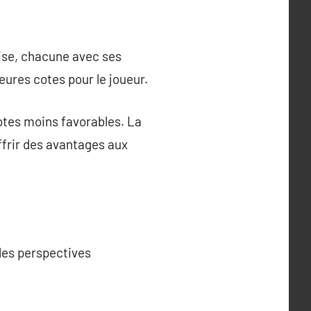
aise, chacune avec ses
eures cotes pour le joueur.
otes moins favorables. La
ffrir des avantages aux
des perspectives