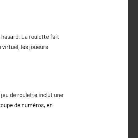
hasard. La roulette fait
 virtuel, les joueurs
 jeu de roulette inclut une
groupe de numéros, en