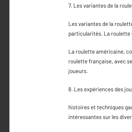
7. Les variantes de la rou
Les variantes de la roulet
particularités. La roulett
La roulette américaine, co
roulette française, avec s
joueurs.
8. Les expériences des jou
histoires et techniques ga
intéressantes sur les diver