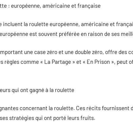
lette : européenne, américaine et française
te incluent la roulette européenne, américaine et franç
e européenne est souvent préférée en raison de ses meill
mportant une case zéro et une double zéro, offre des c
es règles comme « La Partage » et « En Prison », peut o
eurs qui ont gagné à la roulette
gnantes concernant la roulette. Ces récits fournissent 
ses stratégies qui ont porté leurs fruits.