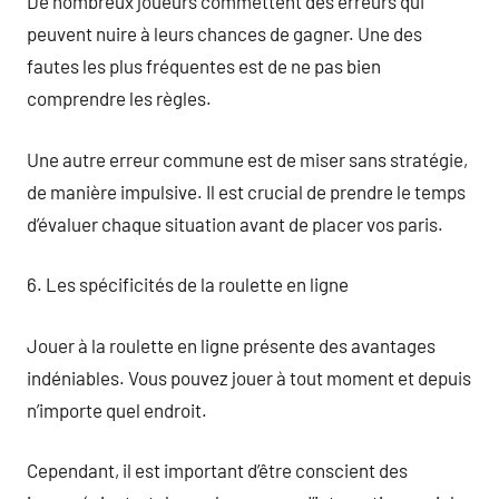
De nombreux joueurs commettent des erreurs qui
peuvent nuire à leurs chances de gagner. Une des
fautes les plus fréquentes est de ne pas bien
comprendre les règles.
Une autre erreur commune est de miser sans stratégie,
de manière impulsive. Il est crucial de prendre le temps
d’évaluer chaque situation avant de placer vos paris.
6. Les spécificités de la roulette en ligne
Jouer à la roulette en ligne présente des avantages
indéniables. Vous pouvez jouer à tout moment et depuis
n’importe quel endroit.
Cependant, il est important d’être conscient des