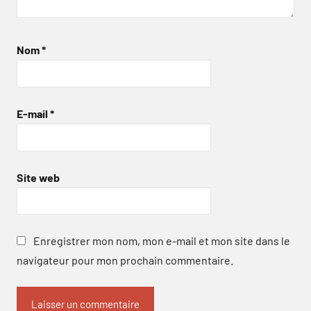
Nom
*
E-mail
*
Site web
Enregistrer mon nom, mon e-mail et mon site dans le
navigateur pour mon prochain commentaire.