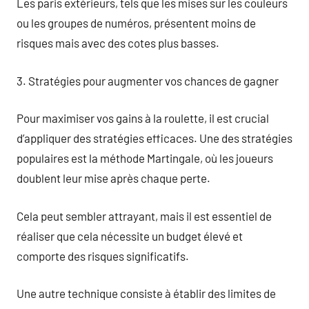
Les paris extérieurs, tels que les mises sur les couleurs
ou les groupes de numéros, présentent moins de
risques mais avec des cotes plus basses.
3. Stratégies pour augmenter vos chances de gagner
Pour maximiser vos gains à la roulette, il est crucial
d’appliquer des stratégies efficaces. Une des stratégies
populaires est la méthode Martingale, où les joueurs
doublent leur mise après chaque perte.
Cela peut sembler attrayant, mais il est essentiel de
réaliser que cela nécessite un budget élevé et
comporte des risques significatifs.
Une autre technique consiste à établir des limites de