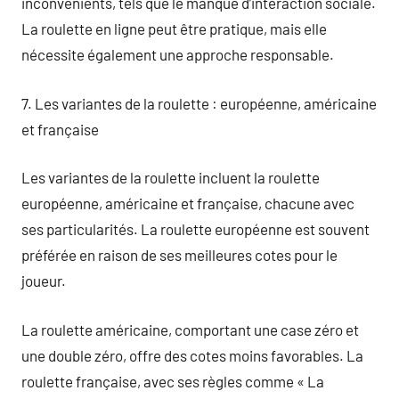
inconvénients, tels que le manque d’interaction sociale.
La roulette en ligne peut être pratique, mais elle
nécessite également une approche responsable.
7. Les variantes de la roulette : européenne, américaine
et française
Les variantes de la roulette incluent la roulette
européenne, américaine et française, chacune avec
ses particularités. La roulette européenne est souvent
préférée en raison de ses meilleures cotes pour le
joueur.
La roulette américaine, comportant une case zéro et
une double zéro, offre des cotes moins favorables. La
roulette française, avec ses règles comme « La