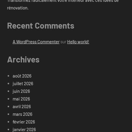
rénovation.
Recent Comments
A WordPress Commenter
sur
Hello world!
Archives
août 2026
juillet 2026
juin 2026
mai 2026
avril 2026
mars 2026
février 2026
janvier 2026