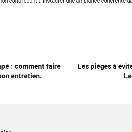
tion contribuent à instaurer une ambiance cohérente d
apé : comment faire
Les pièges à évite
bon entretien.
Le