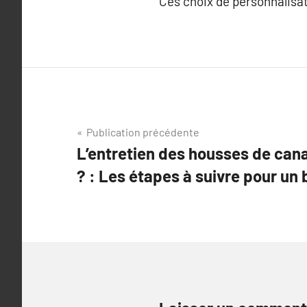
Ces choix de personnalisa
Navigation
Publication précédente
L’entretien des housses de can
de
? : Les étapes à suivre pour un 
l’article