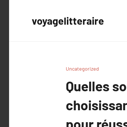
Aller
au
voyagelitteraire
contenu
Uncategorized
Quelles so
choisissan
pour réuss